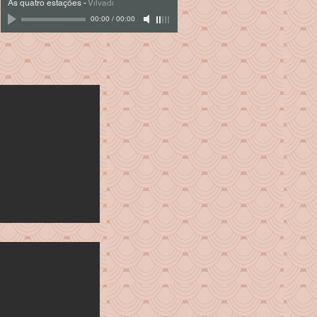
As quatro estações
-
Vilvadi
00:00
/
00:00