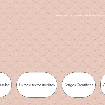
Site do Prof. Dr. Francisco José Alves de Aquin
outube
Livros e textos inéditos
Artigos Científicos
C